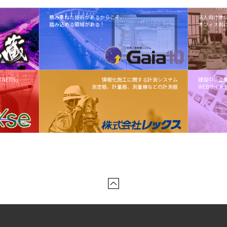
積み重ねた技術があるからこそ、
法人向けオ
踏み込める領域がある！
オフィス向
ETIS」
情報化施工に関する計測システム
建設中小企
測定器、計量器、測量機などの計測器
WEBサイト