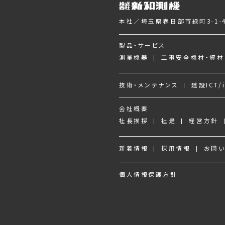
本社／埼玉県春日部市緑町3-1-4
製品・サービス
測量機器
工事安全機材・資材
技術・メンテナンス
建設ICT/i
会社概要
社長挨拶
社是
経営方針
新着情報
採用情報
お問
個人情報保護方針