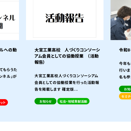
ネルへの動
大宮工業高校 人づくりコンソーシ
令和
アム会員としての協働授業 （活動
報告）
今年も
てもらうた
行いま
大宮工業高校人づくりコンソーシアム
ンネル」が
名も参加
会員としての協働授業を行った活動報
告を掲載します 確定版...
お知
セミナ
お知らせ
社会・地域貢献活動
ット