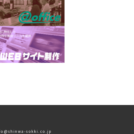
業に特化した
制作や販促ツールを提供
fo@shinwa-sokki.co.jp