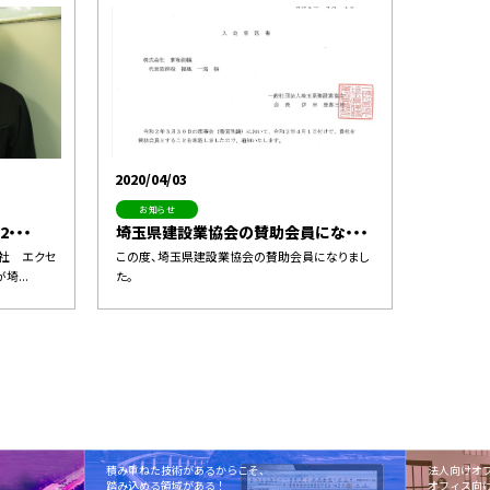
2020/04/03
お知らせ
・・・
埼玉県建設業協会の賛助会員にな・・・
会社 エクセ
この度、埼玉県建設業協会の賛助会員になりまし
埼...
た。
積み重ねた技術があるからこそ、
法人向けオ
踏み込める領域がある！
オフィス向