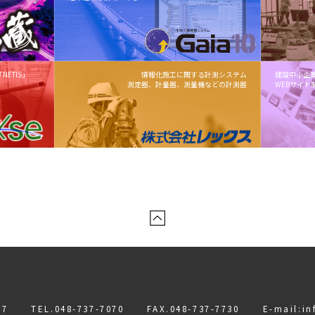
ETIS」
情報化施工に関する計測システム
建設中小企
測定器、計量器、測量機などの計測器
WEBサイト
7
TEL.
048-737-7070
FAX.048-737-7730
E-mail:
in