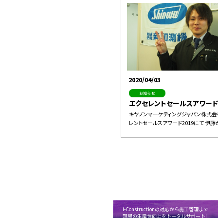
2020/04/03
お知らせ
エクセレントセールスアワード2
キヤノンマーケティングジャパン株式
レントセールスアワード2019にて 伊藤が
i-Constructionの対応から施工管理まで
現場の生産性向上をトータルサポート!