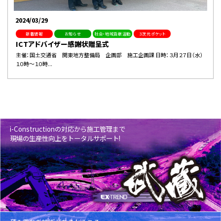
2024/03/29
新着情報
お知らせ
社会・地域貢献活動
３次元ポケット
ICTアドバイザー感謝状贈呈式
主催：国土交通省 関東地方整備局 企画部 施工企画課 日時：３月２７日（水）
１０時～１０時...
i-Constructionの対応から施工管理まで
現場の生産性向上をトータルサポート!