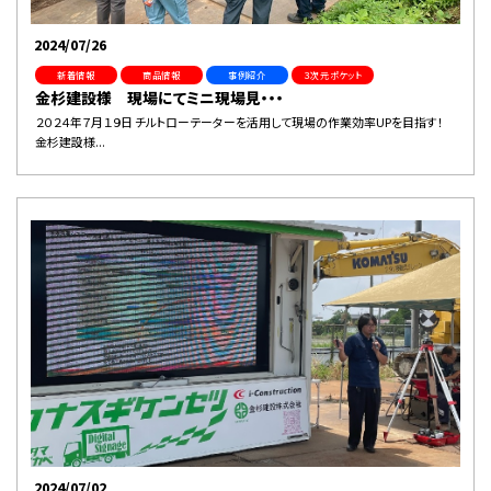
2024/07/26
新着情報
商品情報
事例紹介
３次元ポケット
金杉建設様 現場にてミニ現場見・・・
２０２４年７月１９日 チルトローテーターを活用して現場の作業効率UPを目指す！
金杉建設様...
2024/07/02