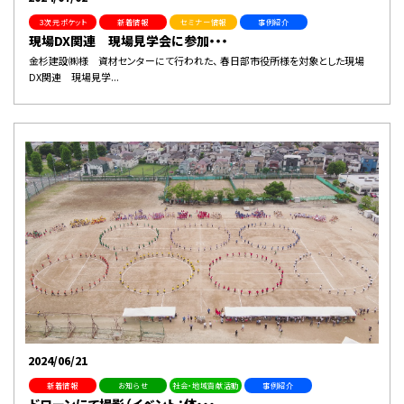
３次元ポケット
新着情報
セミナー情報
事例紹介
現場DX関連 現場見学会に参加・・・
金杉建設㈱様 資材センターにて行われた、 春日部市役所様を対象とした現場
DX関連 現場見学...
2024/06/21
新着情報
お知らせ
社会・地域貢献活動
事例紹介
ドローンにて撮影（イベント：体・・・