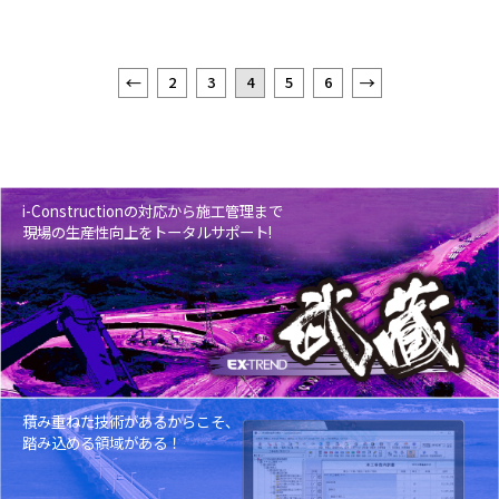
2
3
4
5
6
i-Constructionの対応から施工管理まで
現場の生産性向上をトータルサポート!
積み重ねた技術があるからこそ、
踏み込める領域がある！