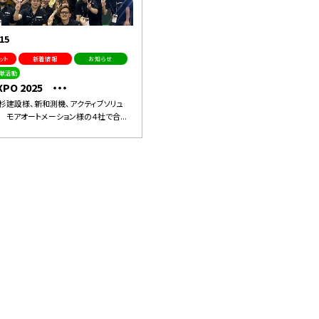
15
ット
新着情報
お知らせ
献活動
XPO 2025 ・・・
杉建設様、新和測機、アクティブソリュ
 モアオートメーション様の４社で合...