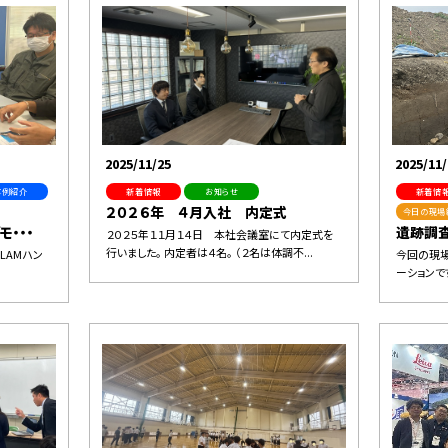
2025/11/25
2025/11/
事例紹介
新着情報
お知らせ
新着情
２０２６年 ４月入社 内定式
今日の現場
・・・
遺跡調査
２０２５年１１月１４日 本社会議室にて内定式を
行いました。 内定者は４名。 （２名は体調不...
LAMハン
今回の現場
ーションで