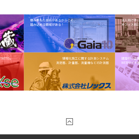
積み重ねた技術があるからこそ、
法人向けオ
踏み込める領域がある！
オフィス向
ETIS」
情報化施工に関する計測システム
建設中小企
測定器、計量器、測量機などの計測器
WEBサイト