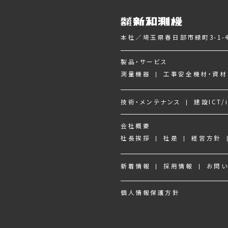
本社／埼玉県春日部市緑町3-1-4
製品・サービス
測量機器
工事安全機材・資材
技術・メンテナンス
建設ICT/i
会社概要
社長挨拶
社是
経営方針
新着情報
採用情報
お問
個人情報保護方針