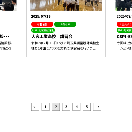
2025/07/19
2025/07/
新着情報
お知らせ
３次元ポケ
社会・地域貢献活動
社会・地域貢
・・・
大宮工業高校 講習会
CSPI-E
岩建設様、
令和７年７月１５日（火）に埼玉県測量設計業協会
今回は、金
測機の３…
様と１年生２クラスを対象に 講習会を行いまし...
ーション様
1
2
3
4
5